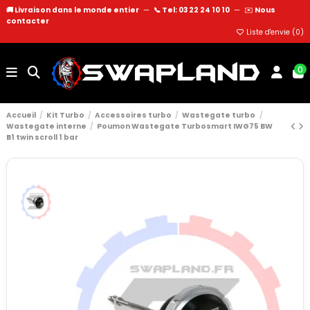
🚚 Livraison dans le monde entier
—
📞 Tel: 03 22 24 10 10
—
✉️
Nous
contacter
Liste d'envie (
0
)
0
Accueil
Kit Turbo
Accessoires turbo
Wastegate turbo
Wastegate interne
Poumon Wastegate Turbosmart IWG75 BW
B1 twin scroll 1 bar