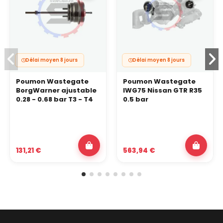
Délai moyen 8 jours
Délai moyen 8 jours
Poumon Wastegate
Poumon Wastegate
BorgWarner ajustable
IWG75 Nissan GTR R35
0.28 - 0.68 bar T3 - T4
0.5 bar
131,21 €
563,94 €