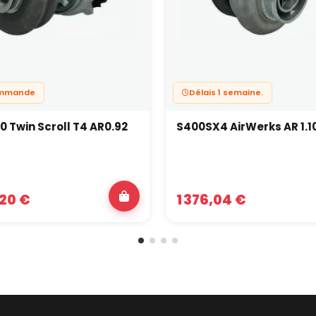
ommande
Délais 1 semaine.
0 Twin Scroll T4 AR0.92
S400SX4 AirWerks AR 1.1
,20 €
1 376,04 €