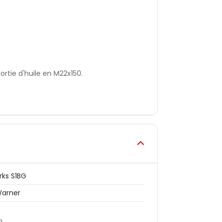
ortie d'huile en M22x150.
rks S1BG
Warner