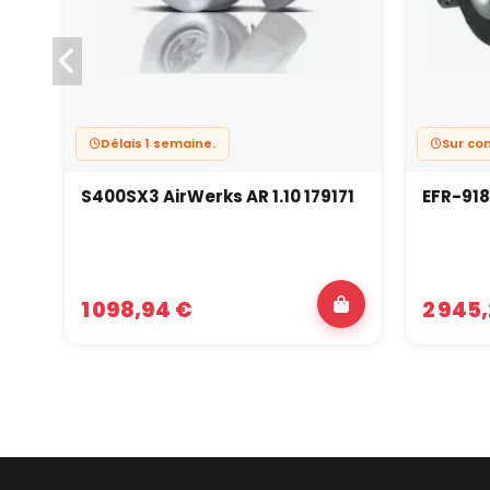
Délais 1 semaine.
Sur c
S400SX3 AirWerks AR 1.10 179171
EFR-918
1 098,94 €
2 945