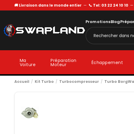
🚚 Livraison dans le monde entier
—
📞 Tel: 03 22 24 10 10
Promotions
Blog
Prépa
Ma
Préparation
Échappement
Voiture
Moteur
Accueil
Kit Turbo
Turbocompresseur
Turbo BorgWa