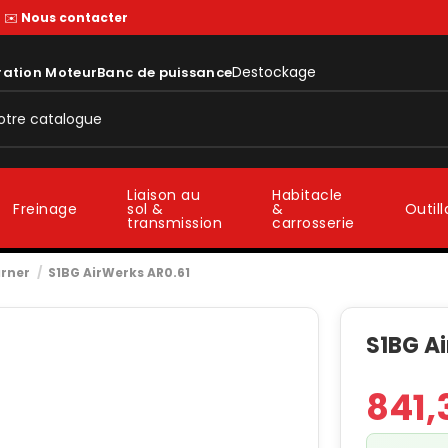
—
✉️
Nous contacter
Destockage
ration Moteur
Banc de puissance
Liaison au
Habitacle
sol &
&
Freinage
Outil
transmission
carrosserie
rner
S1BG AirWerks AR0.61
S1BG A
841,