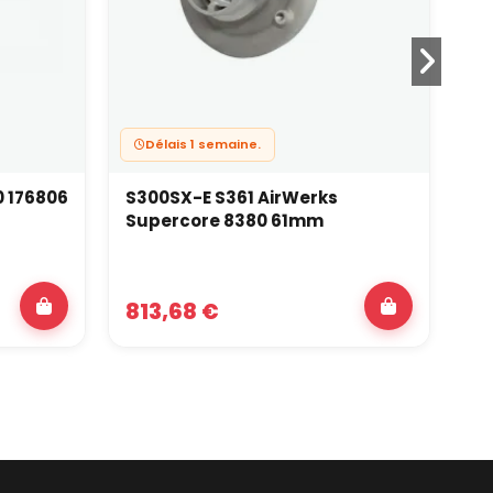
Délais 1 semaine.
0 176806
S300SX-E S361 AirWerks
S2
Supercore 8380 61mm
AR
813,68 €
1 