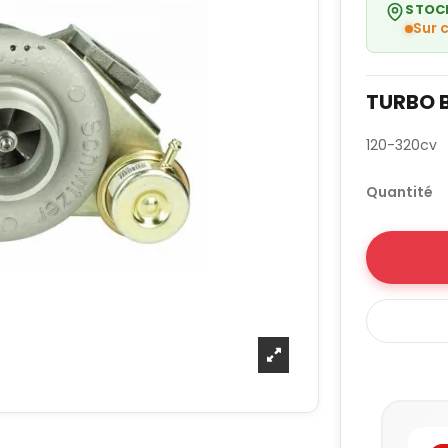
STOC
Sur
TURBO 
120-320cv
Quantité