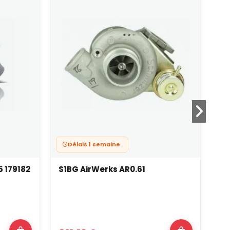
Délais 1 semaine.
5 179182
S1BG AirWerks AR0.61
S3
Su