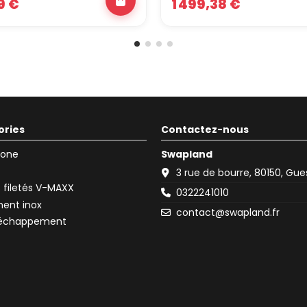
9 €
1 499,38 €
ories
Contactez-nous
icone
Swapland
3 rue de bourre, 80150, Gu
filetés V-MAXX
0322241010
ent inox
contact@swapland.fr
d'échappement