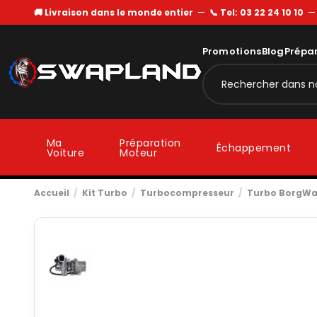
🚚 Livraison dans le monde entier
—
📞 Tel: 03 22 24 10 10
Promotions
Blog
Prépa
Ma
Préparation
Échappement
Voiture
Moteur
Accueil
Kit Turbo
Turbocompresseur
Turbo BorgWa