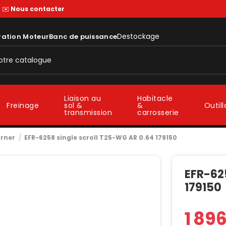
—
✉️
Nous contacter
Destockage
ration Moteur
Banc de puissance
Liaison au
Habitacle
sol &
&
Freinage
Outil
transmission
carrosserie
rner
EFR-6258 single scroll T25-WG AR 0.64 179150
EFR-62
179150
1 89