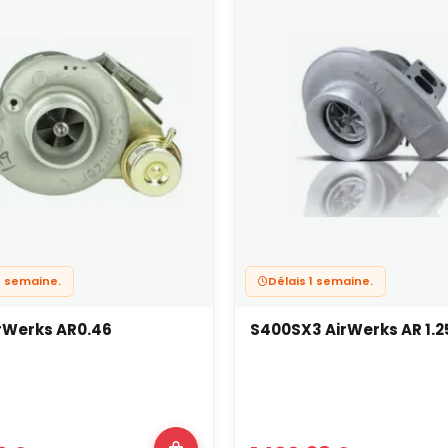
1 semaine.
Délais 1 semaine.
rWerks AR0.46
S400SX3 AirWerks AR 1.2