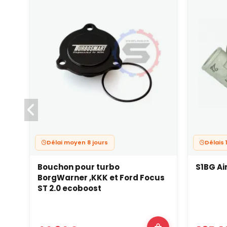
Délai moyen 8 jours
Délais 
Bouchon pour turbo
S1BG Ai
BorgWarner ,KKK et Ford Focus
ST 2.0 ecoboost