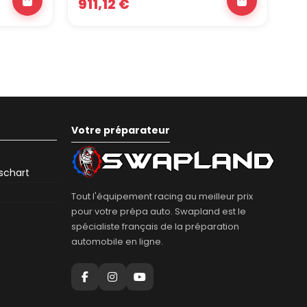
911,12 €
9
Votre préparateur
eschart
Tout l'équipement racing au meilleur prix
pour votre prépa auto. Swapland est le
spécialiste français de la préparation
automobile en ligne.