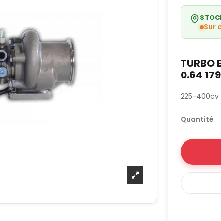
STOC
Sur
TURBO 
0.64 17
225-400cv
Quantité