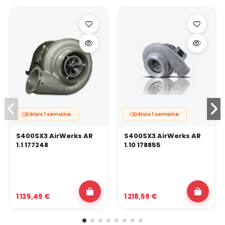
Délais 1 semaine.
Délais 1 semaine.
S400SX3 AirWerks AR
S400SX3 AirWerks AR
1.1 177248
1.10 178855
1 135,49 €
1 218,59 €