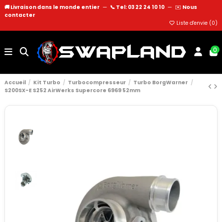
🚚 Livraison dans le monde entier
—
📞 Tel: 03 22 24 10 10
—
✉️
Nous
contacter
Liste d'envie (
0
)
0
Accueil
Kit Turbo
Turbocompresseur
Turbo BorgWarner
S200SX-E S252 AirWerks Supercore 6969 52mm