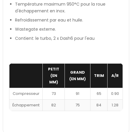
Température maximum 950°C pour la roue
d'échappement en inox.
Refroidissement par eau et huile.
Wastegate externe.
Contient: le turbo, 2 x Dash6 pour l'eau
PETIT
GRAND
(EN
TRIM
A/R
(EN MM)
MM)
Compresseur
73
91
65
0.90
Échappement
82
75
84
1.28