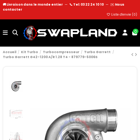
🚚 Livraison dans le monde entier
—
📞 Tel: 03 22 24 10 10
—
✉️
Nous
contacter
Liste d'envie (
0
)
0
Accueil
Kit Turbo
Turbocompresseur
Turbo Garrett
Turbo Garrett G42-1200 A/R 1.28 T4 - 879779-5006S