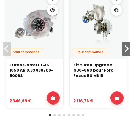
Sur commande
Sur commande
Turbo Garrett G35-
Kit turbo upgrade
1050 AR 0.83 880700-
G30-660 pour Ford
5009S
Focus RS MKIII
2 346,69 €
2 716,76 €