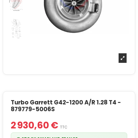
Turbo Garrett G42-1200 A/R 1.28 T4 -
879779-5006S
2 930,60 €
TTC