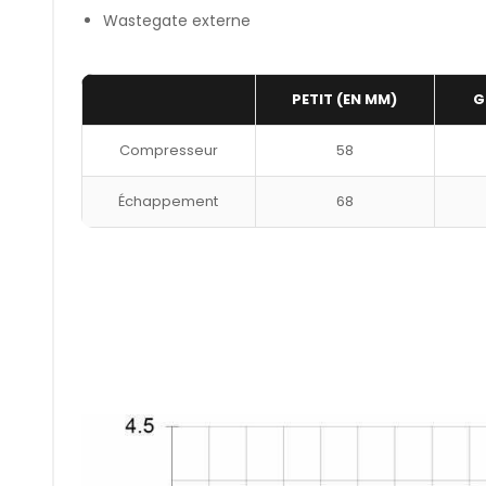
Wastegate externe
PETIT (EN MM)
G
Compresseur
58
Échappement
68