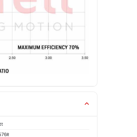
tt
576R