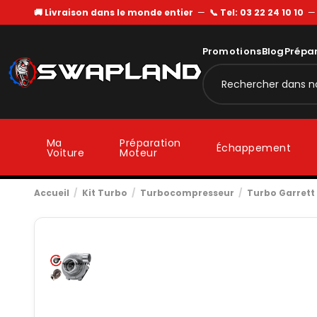
🚚 Livraison dans le monde entier
—
📞 Tel: 03 22 24 10 10
Promotions
Blog
Prépa
Ma
Préparation
Échappement
Voiture
Moteur
Accueil
Kit Turbo
Turbocompresseur
Turbo Garrett