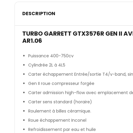
DESCRIPTION
TURBO GARRETT GTX3576R GEN II A
AR1.06
Puissance 400-750cv
Cylindrée 2L à 4L5
Carter échappement Entrée/sortie T4/v-band, sing
Gen II roue compresseur forgée
Carter admission high-flow avec emplacement de 
Carter sens standard (horaire)
Roulement à billes céramique.
Roue échappement Inconel
Refroidissement par eau et huile