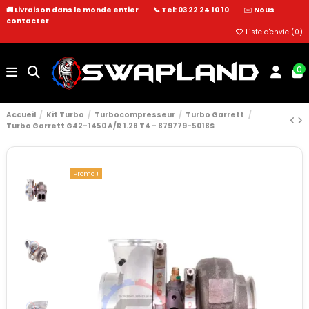
🚚 Livraison dans le monde entier
—
📞 Tel: 03 22 24 10 10
—
✉️
Nous
contacter
Liste d'envie (
0
)
0
Accueil
Kit Turbo
Turbocompresseur
Turbo Garrett
Turbo Garrett G42-1450 A/R 1.28 T4 - 879779-5018S
Promo !