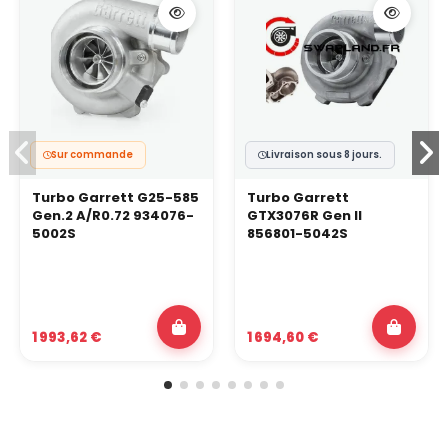
Sur commande
Livraison sous 8 jours.
Turbo Garrett G25-585
Turbo Garrett
Gen.2 A/R0.72 934076-
GTX3076R Gen II
5002S
856801-5042S
1 993,62 €
1 694,60 €