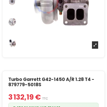
Turbo Garrett G42-1450 A/R 1.28 T4 -
879779-5018S
3 132,19 €
TTC