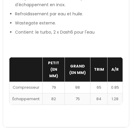
d'échappement en inox.
Refroidissement par eau et huile.
Wastegate externe.
Contient: le turbo, 2 x Dash6 pour l'eau
PETIT
GRAND
(EN
TRIM
A/R
(EN MM)
MM)
Compresseur
79
98
65
0.85
Échappement
82
75
84
1.28