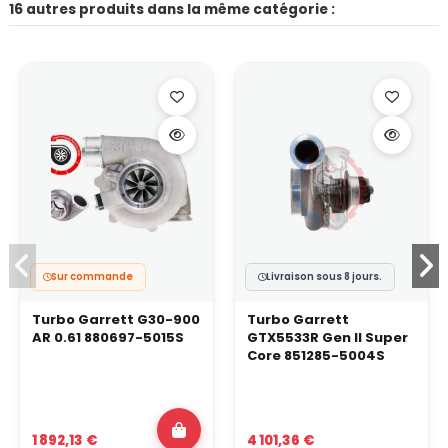
16 autres produits dans la même catégorie :
Sur commande
Livraison sous 8 jours.
Turbo Garrett G30-900
Turbo Garrett
AR 0.61 880697-5015S
GTX5533R Gen II Super
Core 851285-5004S
1 892,13 €
4 101,36 €