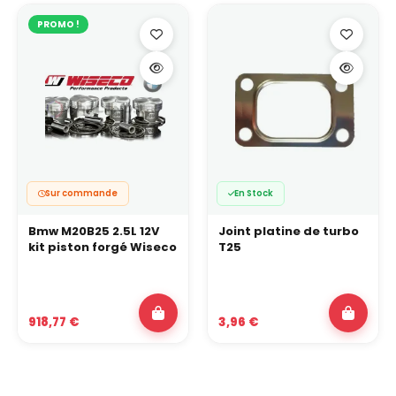
PROMO !
Sur commande
En Stock
Bmw M20B25 2.5L 12V
Joint platine de turbo
kit piston forgé Wiseco
T25
918,77 €
3,96 €