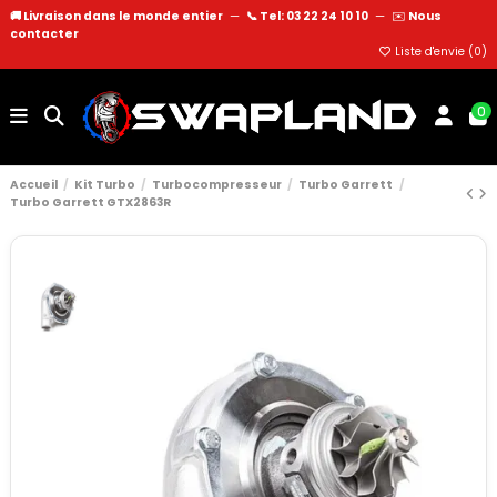
🚚 Livraison dans le monde entier
—
📞 Tel: 03 22 24 10 10
—
✉️
Nous
contacter
Liste d'envie (
0
)
0
Accueil
Kit Turbo
Turbocompresseur
Turbo Garrett
Turbo Garrett GTX2863R