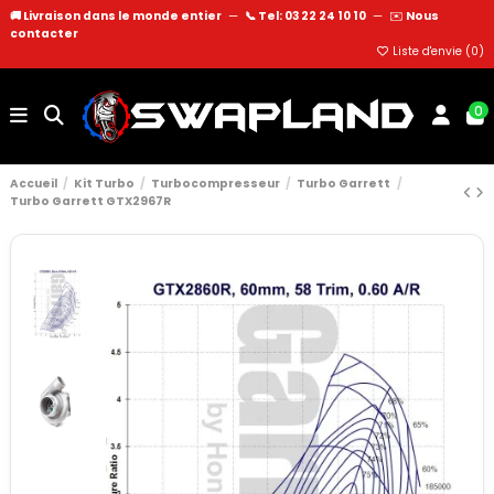
🚚 Livraison dans le monde entier
—
📞 Tel: 03 22 24 10 10
—
✉️
Nous
contacter
Liste d'envie (
0
)
0
Accueil
Kit Turbo
Turbocompresseur
Turbo Garrett
Turbo Garrett GTX2967R