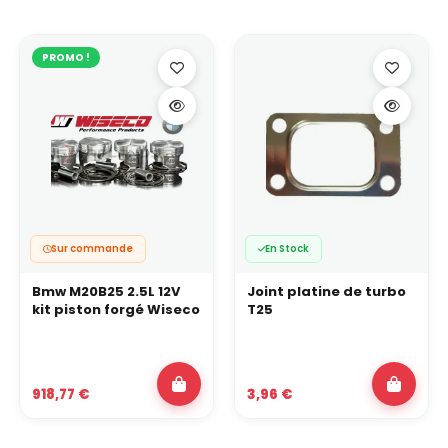
PROMO !
Sur commande
En Stock
Bmw M20B25 2.5L 12V
Joint platine de turbo
kit piston forgé Wiseco
T25
918,77 €
3,96 €