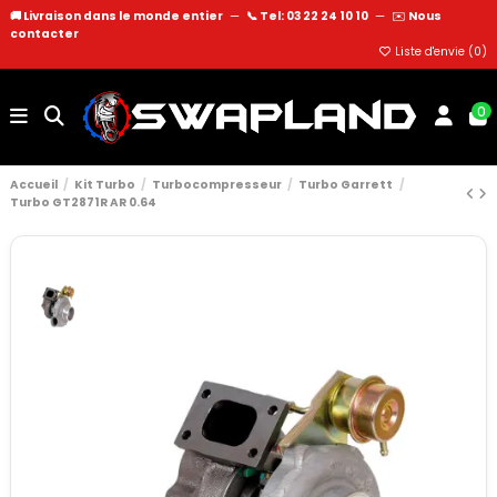
🚚 Livraison dans le monde entier
—
📞 Tel: 03 22 24 10 10
—
✉️
Nous
contacter
Liste d'envie (
0
)
0
Accueil
Kit Turbo
Turbocompresseur
Turbo Garrett
Turbo GT2871R AR 0.64