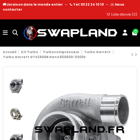
🚚 Livraison dans le monde entier
—
📞 Tel: 03 22 24 10 10
—
✉️
Nous
contacter
Liste d'envie (
0
)
0
Accueil
Kit Turbo
Turbocompresseur
Turbo Garrett
Turbo Garrett GTX2860R Gen II 856800-5003S