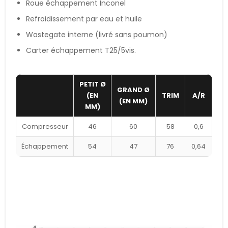
Roue échappement Inconel
Refroidissement par eau et huile
Wastegate interne (livré sans poumon)
Carter échappement T25/5vis.
PETIT Ø
GRAND Ø
(EN
TRIM
A/R
(EN MM)
MM)
Compresseur
46
60
58
0,6
Échappement
54
47
76
0,64