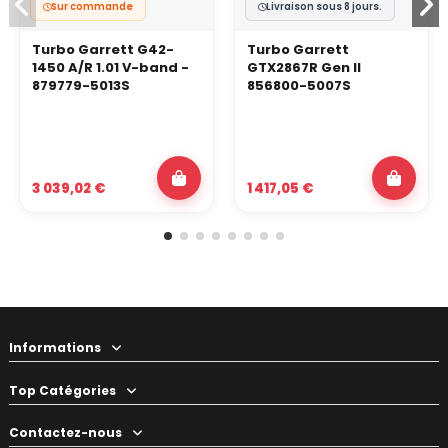
Sur commande
Livraison sous 8 jours.
Turbo Garrett G42-
Turbo Garrett
1450 A/R 1.01 V-band -
GTX2867R Gen II
879779-5013S
856800-5007S
3 039,02 €
1 417,05 €
Informations
Top Catégories
Contactez-nous