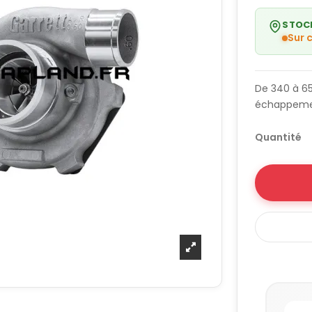
STOC
Sur
De 340 à 65
échappemen
Quantité