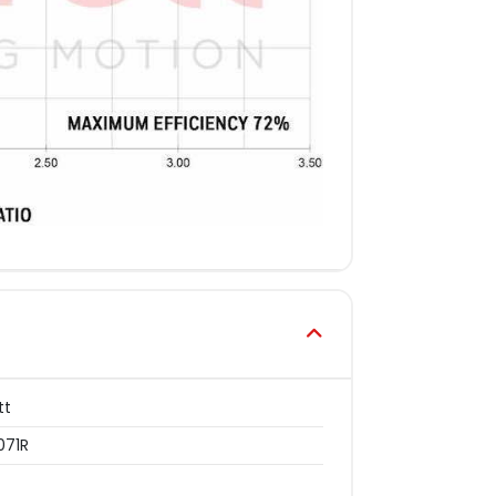
tt
071R