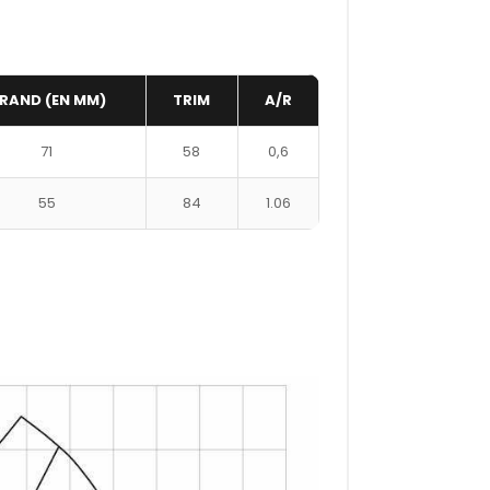
RAND (EN MM)
TRIM
A/R
71
58
0,6
55
84
1.06