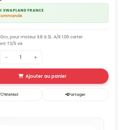
K SWAPLAND FRANCE
 commande
0cv, pour moteur 1L8 à 3L. A/R 1.06 carter
t T3/5 vis
−
+
Ajouter au panier
Wishlist
Partager