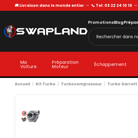
🚚 Livraison dans le monde entier
—
📞 Tel: 03 22 24 10 10
Promotions
Blog
Prépa
Ma
Préparation
Échappement
Voiture
Moteur
Accueil
Kit Turbo
Turbocompresseur
Turbo Garrett