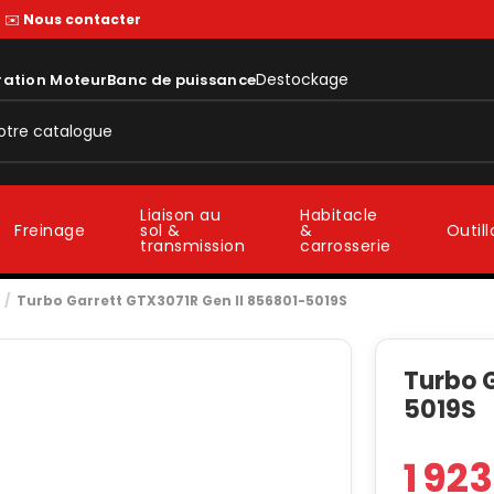
—
✉️
Nous contacter
Destockage
ration Moteur
Banc de puissance
Liaison au
Habitacle
sol &
&
Freinage
Outil
transmission
carrosserie
Turbo Garrett GTX3071R Gen II 856801-5019S
Turbo 
5019S
1 92