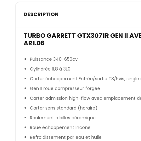
DESCRIPTION
TURBO GARRETT GTX3071R GEN II A
AR1.06
Puissance 340-650cv
Cylindrée 1L8 à 3L0
Carter échappement Entrée/sortie T3/5vis, single s
Gen II roue compresseur forgée
Carter admission high-flow avec emplacement de 
Carter sens standard (horaire)
Roulement à billes céramique.
Roue échappement Inconel
Refroidissement par eau et huile