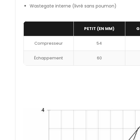
Wastegate interne (livré sans poumon)
PETIT (EN MM)
G
Compresseur
54
Échappement
60