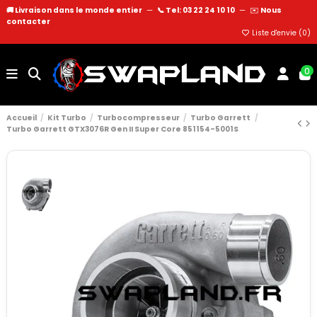
🚚 Livraison dans le monde entier
—
📞 Tel: 03 22 24 10 10
—
✉️
Nous
contacter
Liste d'envie (
0
)
0
Accueil
Kit Turbo
Turbocompresseur
Turbo Garrett
Turbo Garrett GTX3076R Gen II Super Core 851154-5001S