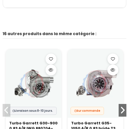
16 autres produits dans la même catégorie :
Livraison sous 8-10 jours.
Sur commande
Turbo Garrett G30-900
Turbo Garrett G35-
0.83 A/R IWG 880704-
1050 A/R 0.83 bride T3