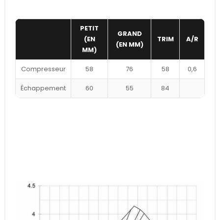
PETIT
GRAND
(EN
TRIM
A/R
(EN MM)
MM)
Compresseur
58
76
58
0,6
Échappement
60
55
84