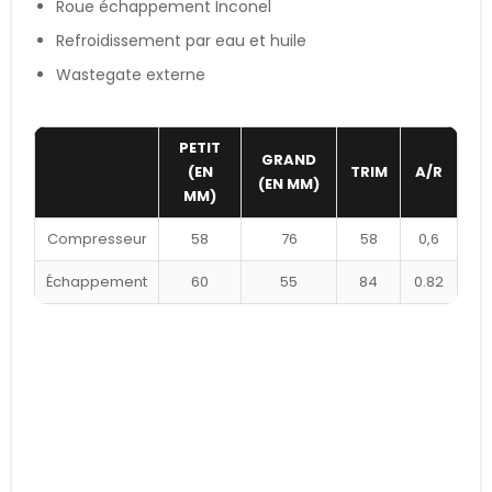
Roue échappement Inconel
Refroidissement par eau et huile
Wastegate externe
PETIT
GRAND
(EN
TRIM
A/R
(EN MM)
MM)
Compresseur
58
76
58
0,6
Échappement
60
55
84
0.82