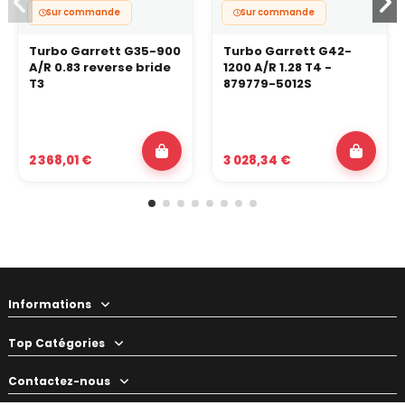
Sur commande
Sur commande
Turbo Garrett G35-900
Turbo Garrett G42-
A/R 0.83 reverse bride
1200 A/R 1.28 T4 -
T3
879779-5012S
2 368,01 €
3 028,34 €
Informations
Top Catégories
Contactez-nous