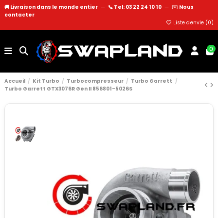
🚚 Livraison dans le monde entier
—
📞 Tel: 03 22 24 10 10
—
✉️
Nous
contacter
Liste d'envie (
0
)
0
Accueil
Kit Turbo
Turbocompresseur
Turbo Garrett
Turbo Garrett GTX3076R Gen II 856801-5026S