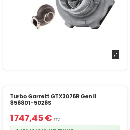
Turbo Garrett GTX3076R Gen II
856801-5026S
1 747,45 €
TTC