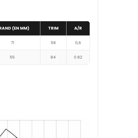
RAND (EN MM)
TRIM
A/R
71
58
0,6
55
84
0.82