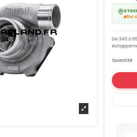
STOC
Sur
De 340 à 65
échappemen
Quantité