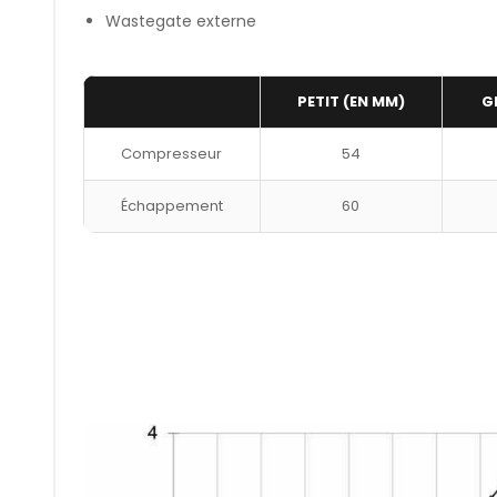
Wastegate externe
PETIT (EN MM)
G
Compresseur
54
Échappement
60