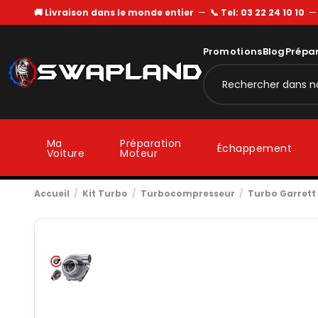
🚚 Livraison dans le monde entier
—
📞 Tel: 03 22 24 10 10
Promotions
Blog
Prépa
Ma
Préparation
Échappement
Voiture
Moteur
Accueil
Kit Turbo
Turbocompresseur
Turbo Garrett