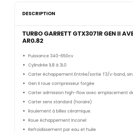
DESCRIPTION
TURBO GARRETT GTX3071R GEN II A
AR0.82
Puissance 340-650cv
Cylindrée 1L8 à 3L0
Carter échappement Entrée/sortie T3/v-band, sing
Gen II roue compresseur forgée
Carter admission high-flow avec emplacement de 
Carter sens standard (horaire)
Roulement à billes céramique.
Roue échappement Inconel
Refroidissement par eau et huile