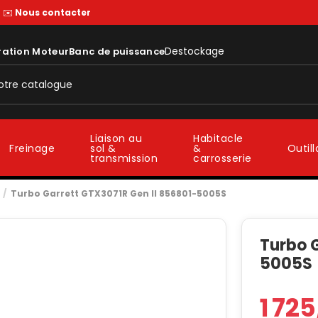
—
✉️
Nous contacter
Destockage
ration Moteur
Banc de puissance
Liaison au
Habitacle
sol &
&
Freinage
Outil
transmission
carrosserie
Turbo Garrett GTX3071R Gen II 856801-5005S
Turbo 
5005S
1 72