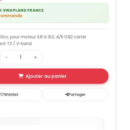
K SWAPLAND FRANCE
 commande
0cv, pour moteur 1L8 à 3L0. A/R 0.82 carter
t T3 / V-band.
−
+
Ajouter au panier
Wishlist
Partager