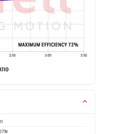
tt
071R