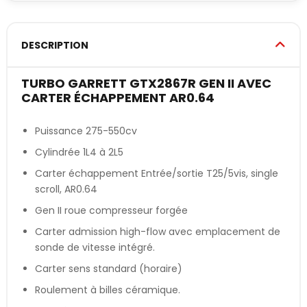
DESCRIPTION
TURBO GARRETT GTX2867R GEN II AVEC
CARTER ÉCHAPPEMENT AR0.64
Puissance 275-550cv
Cylindrée 1L4 à 2L5
Carter échappement Entrée/sortie T25/5vis, single
scroll, AR0.64
Gen II roue compresseur forgée
Carter admission high-flow avec emplacement de
sonde de vitesse intégré.
Carter sens standard (horaire)
Roulement à billes céramique.