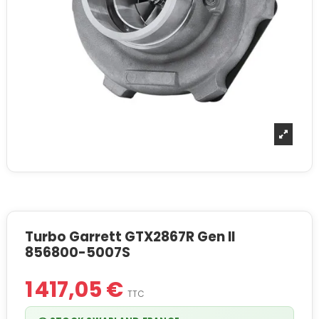
Turbo Garrett GTX2867R Gen II
856800-5007S
1 417,05 €
TTC