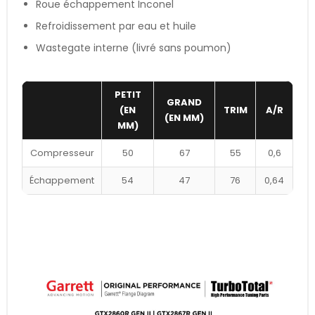
Roue échappement Inconel
Refroidissement par eau et huile
Wastegate interne (livré sans poumon)
PETIT
GRAND
(EN
TRIM
A/R
(EN MM)
MM)
Compresseur
50
67
55
0,6
Échappement
54
47
76
0,64