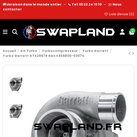
🚚 Livraison dans le monde entier
—
📞 Tel: 03 22 24 10 10
—
✉️
Nous
contacter
Liste d'envie (
0
)
0
Accueil
Kit Turbo
Turbocompresseur
Turbo Garrett
Turbo Garrett GTX2867R Gen II 856800-5007S