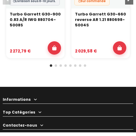
Livraison sous 8-10 jours.
Sur commande
Turbo Garrett G30-900
Turbo Garrett G30-660
0.83 A/R IWG 880704-
reverse AR 1.21 880698-
5008S
5004S
2 272,79 €
2 029,58 €
Informations
Top Catégories
Contactez-nous