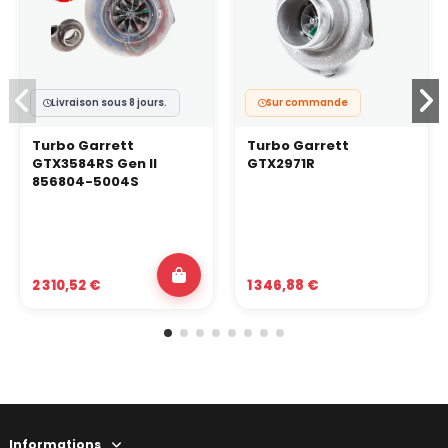
Livraison sous 8 jours.
Sur commande
Turbo Garrett
Turbo Garrett
GTX3584RS Gen II
GTX2971R
856804-5004S
2 310,52 €
1 346,88 €
Informations