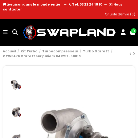
🚚 Livraison dans le monde entier
—
📞 Tel: 03 22 24 10 10
—
✉️
Nous
contacter
Liste d'envie (
0
)
0
Accueil
Kit Turbo
Turbocompresseur
Turbo Garrett
GTW3476 Garrett sur paliers 841297-5001S