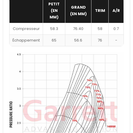
PETIT
GRAND
(EN
TRIM
A/R
(EN MM)
MM)
Compresseur
58.3
76.40
58
0.7
Échappement
65
56.6
76
-