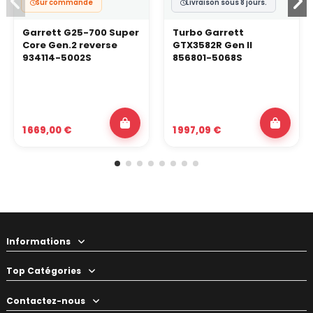
Sur commande
Livraison sous 8 jours.
Garrett G25-700 Super
Turbo Garrett
Core Gen.2 reverse
GTX3582R Gen II
934114-5002S
856801-5068S
1 669,00 €
1 997,09 €
Informations
Top Catégories
Contactez-nous