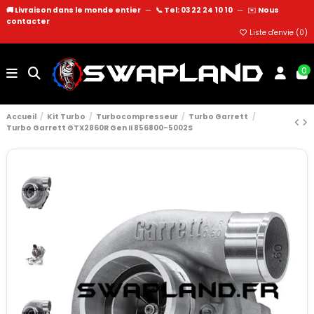
🚚 Livraison dans le monde entier
—
📞 Tel: 03 22 24 10 10
—
✉️
Nous
contacter
Liste d'envie (
0
)
0
Accueil
Kit Turbo
Turbocompresseur
Turbo Garrett
Turbo Garrett GTX2860R Gen II 856800-5002S