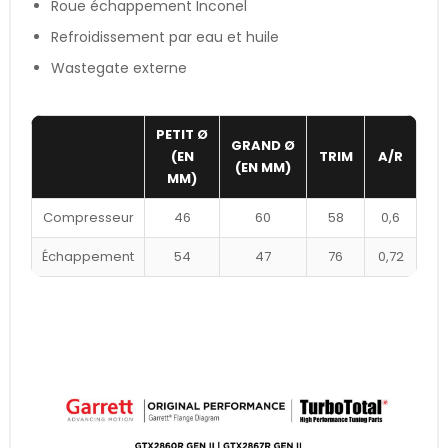
Roue échappement Inconel
Refroidissement par eau et huile
Wastegate externe
PETIT Ø
GRAND Ø
(EN
TRIM
A/R
(EN MM)
MM)
Compresseur
46
60
58
0,6
Échappement
54
47
76
0,72