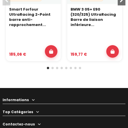
Smart Forfour
BMW 3 05+ E90
UltraRacing 2-Point
(320/325) UltraRacing
barre anti-
Barre de liaison
rapprochement...
inférieure...
185,06 €
159,77 €
Informations
Top Catégories
Contactez-nous