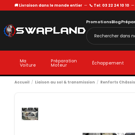
🚚 Livraison dans le monde entier
—
📞 Tel: 03 22 24 10 10
Promotions
Blog
Prépa
Ma
Préparation
Échappement
Voiture
Moteur
Accueil
Liaison au sol & transmission
Renforts Châssis