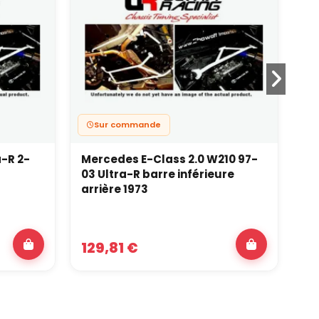
Sur commande
a-R 2-
Mercedes E-Class 2.0 W210 97-
Ro
03 Ultra-R barre inférieure
2P
arrière 1973
129,81 €
16