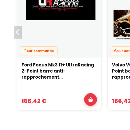
Sur commande
Sur c
Ford Focus Mk3 11+ UltraRacing
Volvo V6
2-Point barre anti-
Point b
rapprochement...
rapproc
166,42 €
166,4