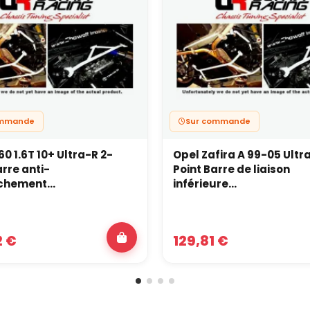
ommande
Sur commande
0 1.6T 10+ Ultra-R 2-
Opel Zafira A 99-05 Ultr
arre anti-
Point Barre de liaison
hement...
inférieure...
2 €
129,81 €