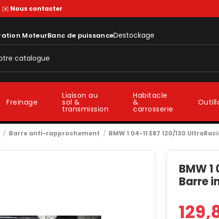
—
✉️
Nous contacter
Destockage
ration Moteur
Banc de puissance
Liaison au
Habitacle
sol &
&
Freinage
Outil
transmission
carrosserie
Barre anti-rapprochement
BMW 1 04-11 E87 120/130 UltraRaci
BMW 1 0
Barre i
129,