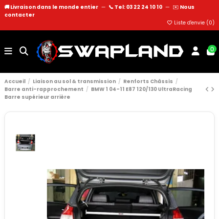
🚚 Livraison dans le monde entier
—
📞 Tel: 03 22 24 10 10
—
✉️
Nous
contacter
Liste d'envie (
0
)
0
Accueil
Liaison au sol & transmission
Renforts Châssis
Barre anti-rapprochement
BMW 1 04-11 E87 120/130 UltraRacing
Barre supérieur arrière