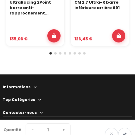
UltraRacing 2Point
CM 2.7 Ultra-R barre
barre anti-
inférieure arrière 691
rapprochement...
185,06 €
126,48 €
Informations
Top Catégories
Contactez-nous
Votre préparateur
−
+
Quantité