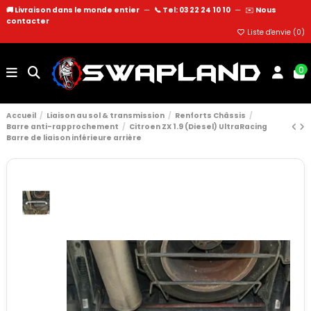
🚚 Livraison dans le monde entier
—
📞 Tel: 03 22 24 10 10
—
✉️
Nous
contacter
Liste d'envie (
0
)
0
Accueil
Liaison au sol & transmission
Renforts Châssis
Barre anti-rapprochement
Citroen ZX 1.9 (Diesel) UltraRacing
Barre de liaison inférieure arrière