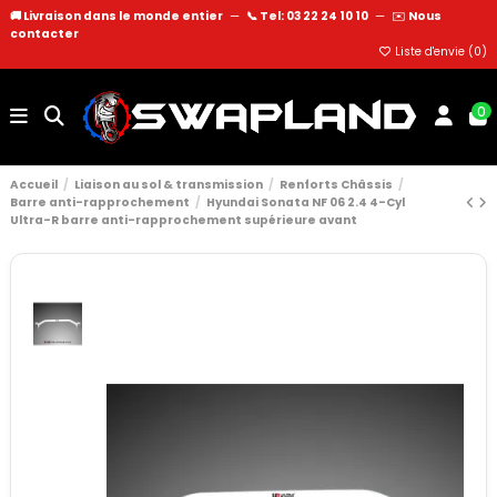
🚚 Livraison dans le monde entier
—
📞 Tel: 03 22 24 10 10
—
✉️
Nous
contacter
Liste d'envie (
0
)
0
Accueil
Liaison au sol & transmission
Renforts Châssis
Barre anti-rapprochement
Hyundai Sonata NF 06 2.4 4-Cyl
Ultra-R barre anti-rapprochement supérieure avant