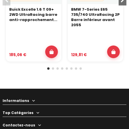
Buick Excelle 1.6 T 09+
BMW 7-Series E65
2WD UltraRacing barre
735/740 UltraRacing 2P
anti-rapprochement...
Barre inférieur avant
2055
185,06 €
129,81 €
Informations
Top Catégories
Contactez-nous