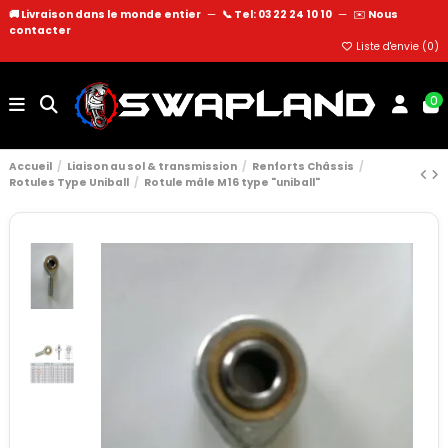
🚚 Livraison dans le monde entier
—
📞 Tel: 03 22 24 10 10
—
✉️
Nous
contacter
Liste d'envie (
0
)
0
Accueil
Liaison au sol & transmission
Renforts Châssis
Rotules Type Uniball
Rotule mâle M16 type "uniball"