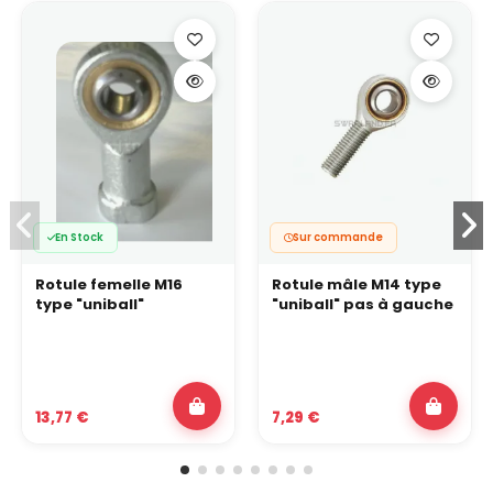
En Stock
Sur commande
Rotule femelle M16
Rotule mâle M14 type
type "uniball"
"uniball" pas à gauche
13,77 €
7,29 €