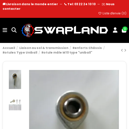
🚚 Livraison dans le monde entier
—
📞 Tel: 03 22 24 10 10
—
✉️
Nous
contacter
Liste d'envie (
0
)
0
Accueil
Liaison au sol & transmission
Renforts Châssis
Rotules Type Uniball
Rotule mâle M10 type "uniball"