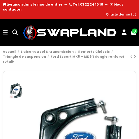
🚚 Livraison dans le monde entier
—
📞 Tel: 03 22 24 10 10
—
✉️
Nous
contacter
Liste d'envie (
0
)
0
Accueil
Liaison au sol & transmission
Renforts Châssis
Triangle de suspension
Ford Escort MK5 – MK6 Triangle renforcé
rotulé