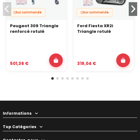
Sur commande
Sur commande
Peugeot 309 Triangle
Ford Fiesta XR2i
renforcé rotulé
Triangle rotulé
501,36 €
319,04 €
Informations
Top Catégories