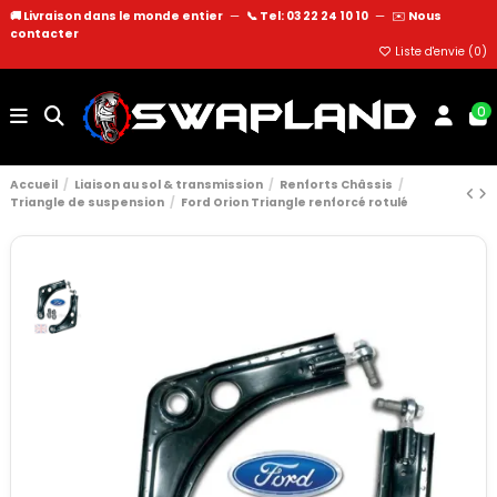
🚚 Livraison dans le monde entier
—
📞 Tel: 03 22 24 10 10
—
✉️
Nous
contacter
Liste d'envie (
0
)
0
Accueil
Liaison au sol & transmission
Renforts Châssis
Triangle de suspension
Ford Orion Triangle renforcé rotulé