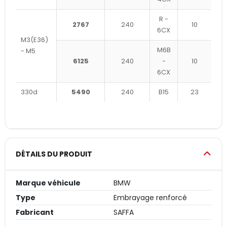
R -
2767
240
10
6CX
M3(E36)
M6B
- M5
6125
240
-
10
6CX
330d
5490
240
B15
23
DÉTAILS DU PRODUIT
Marque véhicule
BMW
Type
Embrayage renforcé
Fabricant
SAFFA