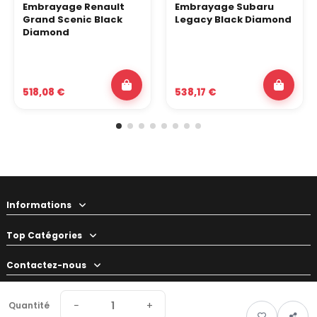
Embrayage Renault
Embrayage Subaru
Grand Scenic Black
Legacy Black Diamond
Diamond
518,08 €
538,17 €
Informations
Top Catégories
Contactez-nous
Votre préparateur
−
+
Quantité