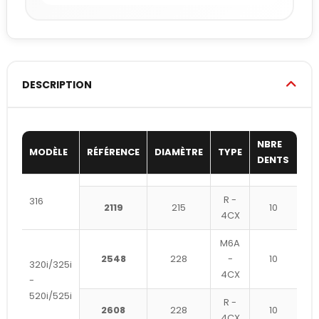
DESCRIPTION
NBRE
MODÈLE
RÉFÉRENCE
DIAMÈTRE
TYPE
DENTS
R -
316
2119
215
10
4CX
M6A
2548
228
-
10
320i/325i
4CX
-
520i/525i
R -
2608
228
10
4CX