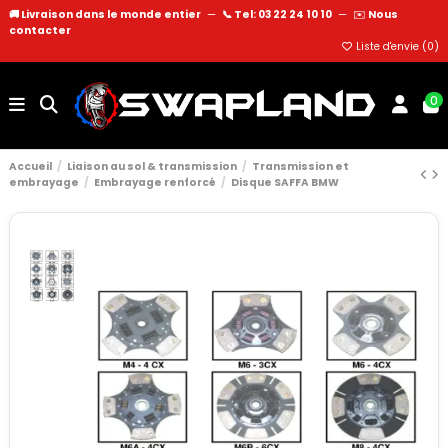
🚚 Livraison dans le monde entier
—
📞 Tel: 03 22 24 10 10
—
✉️
Nous
contacter
Liste d'envie (
0
)
0
Accueil
Liaison au sol & transmission
Transmission et
embrayage
Embrayage renforcé
Disque SAFFA BMW