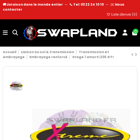
🚚 Livraison dans le monde entier
—
📞 Tel: 03 22 24 10 10
—
✉️
Nous
contacter
Liste d'envie (
0
)
0
Accueil
Liaison au sol & transmission
Transmission et
embrayage
Embrayage renforcé
Stage 1 amorti 205 GTI