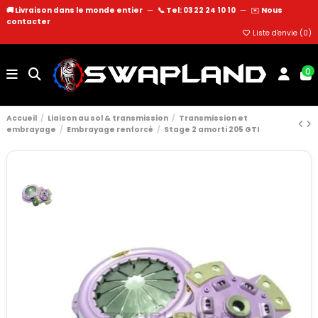
🚚 Livraison dans le monde entier
—
📞 Tel: 03 22 24 10 10
—
✉️
Nous
contacter
Liste d'envie (
0
)
0
Accueil
Liaison au sol & transmission
Transmission et
embrayage
Embrayage renforcé
Stage 2 amorti 205 GTI