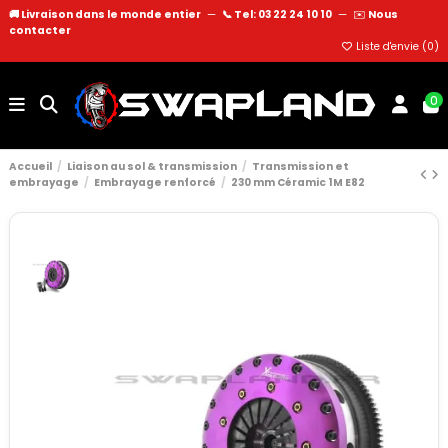
🚚 Livraison dans le monde entier
—
📞 Tel: 03 22 24 10 10
—
✉️
Nous
contacter
Liste d'envie (
0
)
0
Accueil
Liaison au sol & transmission
Transmission et
embrayage
Embrayage renforcé
230 mm Céramic 1M E82