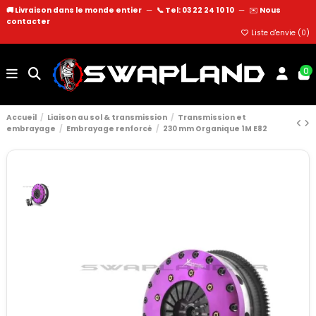
🚚 Livraison dans le monde entier
—
📞 Tel: 03 22 24 10 10
—
✉️
Nous
contacter
Liste d'envie (
0
)
0
Accueil
Liaison au sol & transmission
Transmission et
embrayage
Embrayage renforcé
230 mm Organique 1M E82