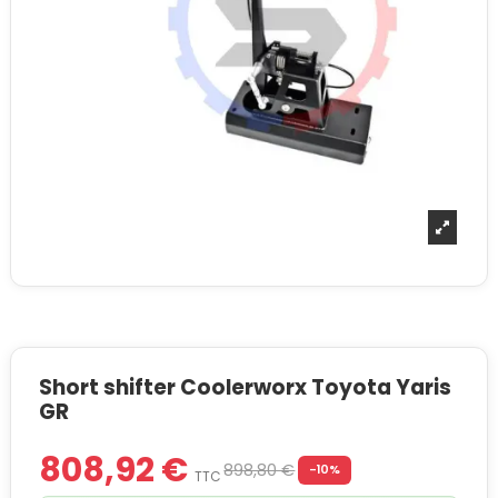
Short shifter Coolerworx Toyota Yaris
GR
808,92 €
898,80 €
-10%
TTC