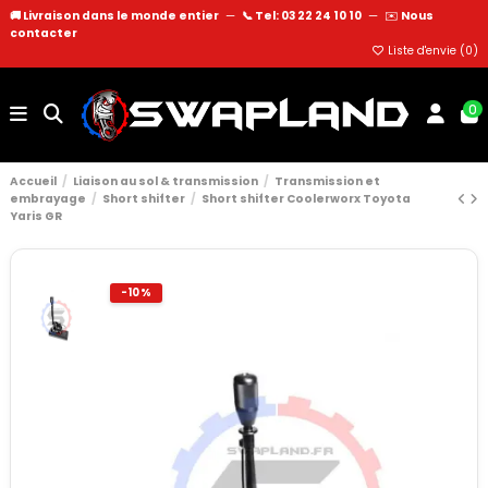
🚚 Livraison dans le monde entier
—
📞 Tel: 03 22 24 10 10
—
✉️
Nous
contacter
Liste d'envie (
0
)
0
Accueil
Liaison au sol & transmission
Transmission et
embrayage
Short shifter
Short shifter Coolerworx Toyota
Yaris GR
-10%