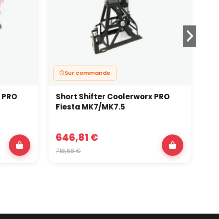
Sur commande
x PRO
Short Shifter Coolerworx PRO
Sh
Fiesta MK7/MK7.5
NI
646,81 €
6
718,68 €
718