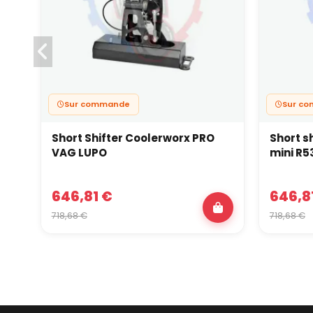
Sur commande
Sur c
Short Shifter Coolerworx PRO
Short s
VAG LUPO
mini R5
646,81 €
646,8
718,68 €
718,68 €