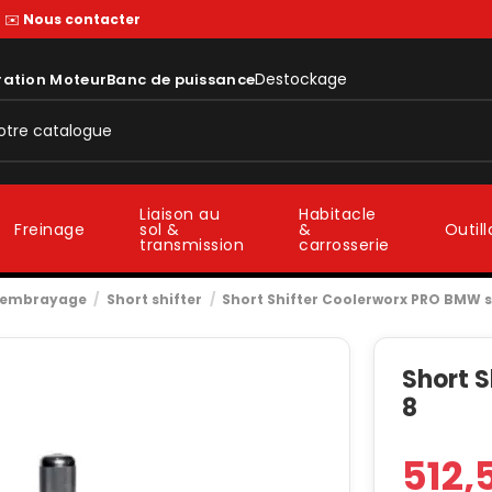
—
✉️
Nous contacter
Destockage
ration Moteur
Banc de puissance
Liaison au
Habitacle
sol &
&
Freinage
Outil
transmission
carrosserie
t embrayage
Short shifter
Short Shifter Coolerworx PRO BMW s
Short 
8
512,