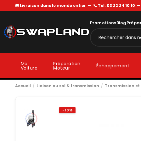
🚚 Livraison dans le monde entier
—
📞 Tel: 03 22 24 10 10
Promotions
Blog
Prépa
Ma
Préparation
Échappement
Voiture
Moteur
Accueil
Liaison au sol & transmission
Transmission e
-10%