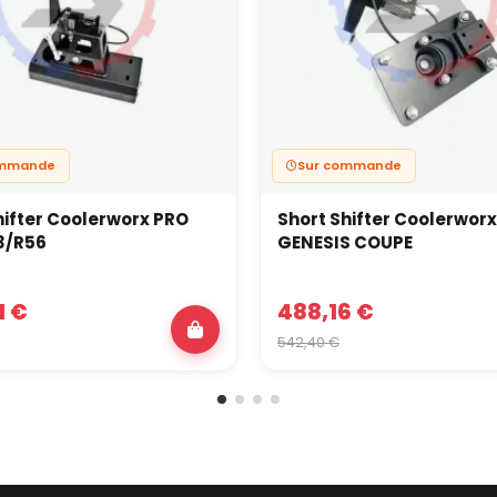
ommande
Sur commande
hifter Coolerworx PRO
Short Shifter Coolerwor
3/R56
GENESIS COUPE
1 €
488,16 €
542,40 €