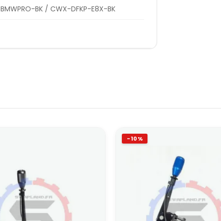
BMWPRO-BK / CWX-DFKP-E8X-BK
-10%