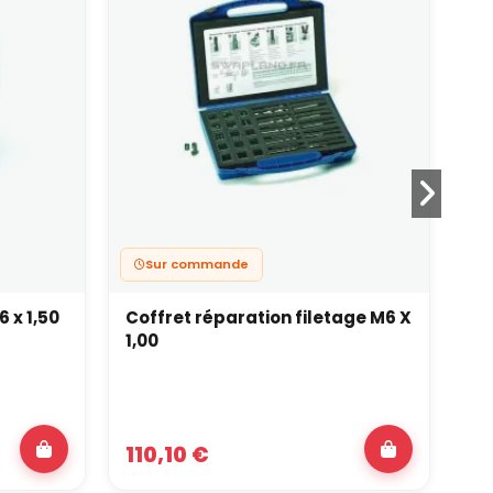
Sur commande
6 x 1,50
Coffret réparation filetage M6 X
Pi
1,00
110,10 €
5