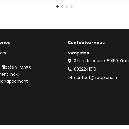
ories
Contactez-nous
icone
Swapland
3 rue de bourre, 80150, Gu
filetés V-MAXX
0322241010
ent inox
contact@swapland.fr
d'échappement