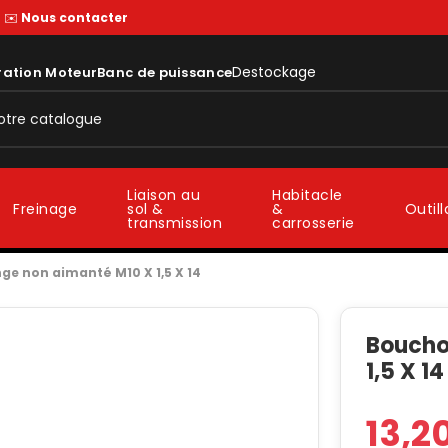
—
✉️
Nous contacter
Destockage
ration Moteur
Banc de puissance
Liaison au
Habitacle
sol &
&
Freinage
Outil
transmission
carrosserie
e non aimanté M10 X 1,5 X 14
Boucho
1,5 X 14
13,2