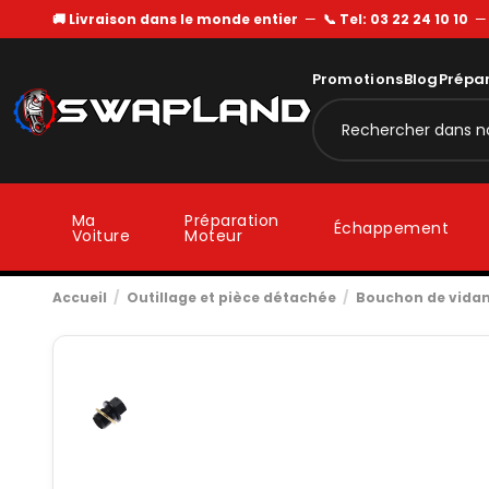
🚚 Livraison dans le monde entier
—
📞 Tel: 03 22 24 10 10
Promotions
Blog
Prépa
Ma
Préparation
Échappement
Voiture
Moteur
Accueil
Outillage et pièce détachée
Bouchon de vidang