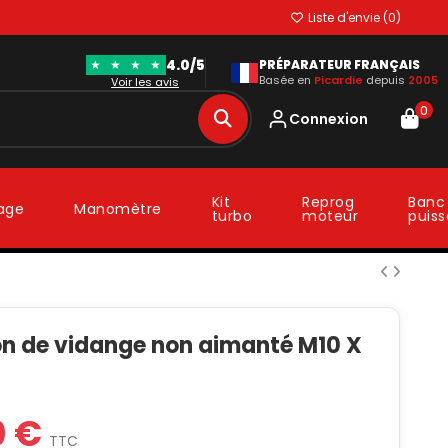
Liste d'envie (
0
)
4.0/5
★
★
★
★
PRÉPARATEUR FRANÇAIS
Basée en
Picardie
depuis
2005
Voir les avis
0
Connexion
Kit
Reprog
Banc
lage
Manomètre
turbo
moteur
puis
n de vidange non aimanté M10 X
0 €
TTC