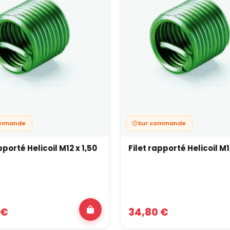
ommande
Sur commande
pporté Helicoil M12 x 1,50
Filet rapporté Helicoil M1
 €
34,80 €