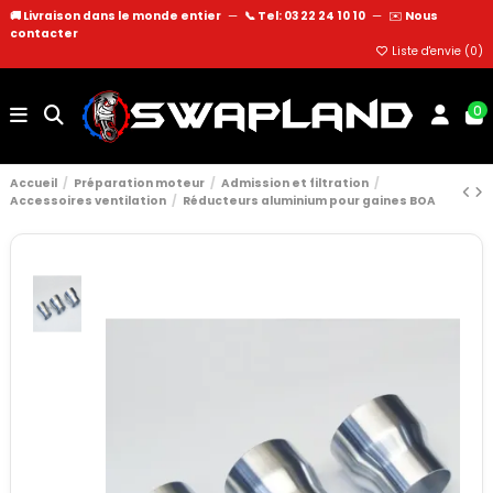
🚚 Livraison dans le monde entier
—
📞 Tel: 03 22 24 10 10
—
✉️
Nous
contacter
Liste d'envie (
0
)
0
Accueil
Préparation moteur
Admission et filtration
Accessoires ventilation
Réducteurs aluminium pour gaines BOA