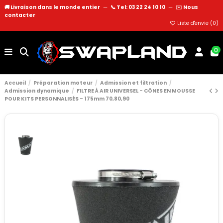
🚚 Livraison dans le monde entier
—
📞 Tel: 03 22 24 10 10
—
✉️
Nous
contacter
Liste d'envie (
0
)
0
Accueil
Préparation moteur
Admission et filtration
Admission dynamique
FILTRE À AIR UNIVERSEL - CÔNES EN MOUSSE
POUR KITS PERSONNALISÉS - 175mm 70,80,90