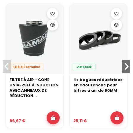
Délai 1 semaine
En Stock
FILTRE À AIR - CONE
4x bagues réductrices
UNIVERSEL À INDUCTION
en caoutchouc pour
AVEC ANNEAUX DE
filtres à air de 90MM
RÉDUCTION...
96,67 €
25,11 €