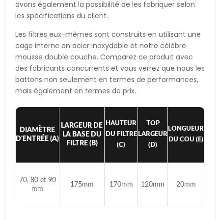
avons également la possibilité de les fabriquer selon
les spécifications du client.
Les filtres eux-mêmes sont construits en utilisant une
cage interne en acier inoxydable et notre célèbre
mousse double couche. Comparez ce produit avec
des fabricants concurrents et vous verrez que nous les
battons non seulement en termes de performances,
mais également en termes de prix.
HAUTEUR
TOP
LARGEUR DE
LONGUEUR
DIAMÈTRE
LA BASE DU
DU FILTRE
LARGEUR
D'ENTRÉE (A)
DU COU (E)
FILTRE (B)
(C)
(D)
70, 80 et 90
175mm
170mm
120mm
20mm
mm