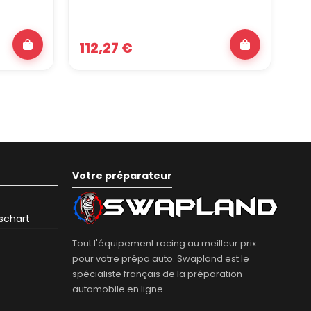
112,27 €
8
Votre préparateur
eschart
Tout l'équipement racing au meilleur prix
pour votre prépa auto. Swapland est le
spécialiste français de la préparation
automobile en ligne.