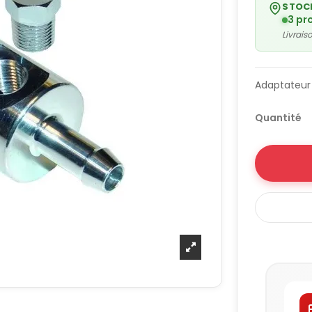
STOC
3 pr
Livrai
Adaptateur
Quantité