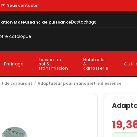
—
✉️
Nous contacter
Destockage
ration Moteur
Banc de puissance
Liaison au
Habitacle
sol &
&
Freinage
Outil
transmission
carrosserie
it de carburant
Adaptateur pour manomètre d'essence.
Adapta
19,3