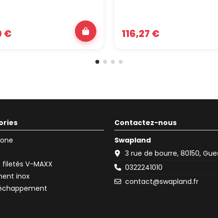
0 €
116,27 €
ories
Contactez-nous
icone
Swapland
3 rue de bourre, 80150, Gu
filetés V-MAXX
0322241010
ent inox
contact@swapland.fr
d'échappement