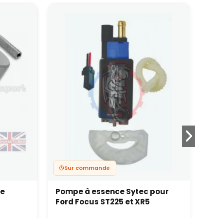
Sur commande
se
Pompe à essence Sytec pour
In
Ford Focus ST225 et XR5
E8