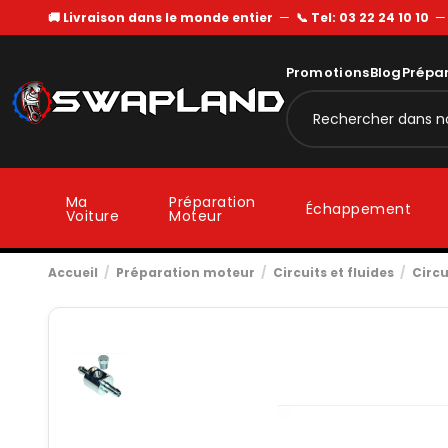
🚚 Livraison dans le monde entier
—
📞 Tel: 03 22 24 10 10
Promotions
Blog
Prépa
Ma
Préparation
Échappement
Voiture
Moteur
Accueil
Préparation moteur
Circuits et fluides
Circu