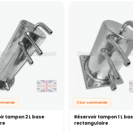
ommande
Sur commande
ir tampon 2 L base
Réservoir tampon 1 L ba
ire
rectangulaire