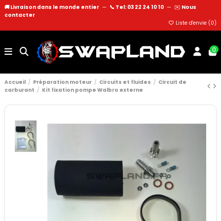
🚚 Livraison dans le monde entier
—
📞 Tel: 03 22 24 10 10
—
✉️
Nous
contacter
Liste d'envie (
0
)
0
Accueil
Préparation moteur
Circuits et fluides
Circuit de
carburant
Kit fixation pompe Walbro externe