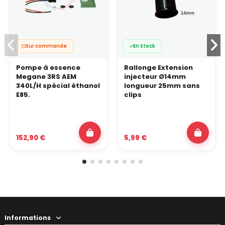
Sur commande
En Stock
Pompe à essence
Rallonge Extension
Megane 3RS AEM
injecteur Ø14mm
340L/H spécial éthanol
longueur 25mm sans
E85.
clips
152,90 €
5,99 €
Informations