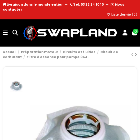
🚚 Livraison dans le monde entier
—
📞 Tel: 03 22 24 10 10
—
✉️
Nous
contacter
Liste d'envie (
0
)
0
Accueil
Préparation moteur
Circuits et fluides
Circuit de
carburant
Filtre à essence pour pompe 044.