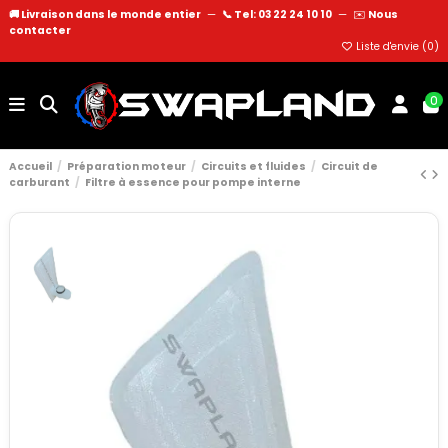
🚚 Livraison dans le monde entier
—
📞 Tel: 03 22 24 10 10
—
✉️
Nous
contacter
Liste d'envie (
0
)
0
Accueil
Préparation moteur
Circuits et fluides
Circuit de
carburant
Filtre à essence pour pompe interne