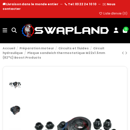
🚚 Livraison dans le monde entier
—
📞 Tel: 03 22 24 10 10
—
✉️
Nous
contacter
Liste d'envie (
0
)
0
Accueil
Préparation moteur
Circuits et fluides
Circuit
hydraulique
Plaque sandwich thermostatique M22x1.5mm
(82°C) Boost Products