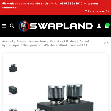
🚚 Livraison dans le monde entier
—
📞 Tel: 03 22 24 10 10
—
✉️
Nous
contacter
Liste d'envie (
0
)
0
Accueil
Préparation moteur
Circuits et fluides
Circuit
hydraulique
Récupérateur d'huile reniflard universel 3.5 L