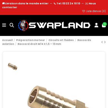
🚚 Livraison dans le monde entier
—
📞 Tel: 03 22 24 10 10
—
✉️
Nous
contacter
Liste d'envie (
0
)
0
Accueil
Préparation moteur
Circuits et fluides
Raccords
aviation
Raccord droit M14 X 1,5 – 13 mm