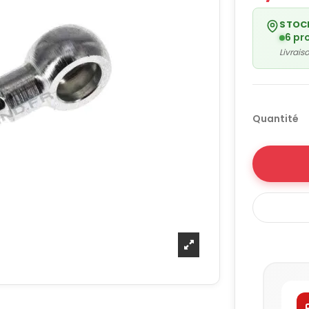
STOC
6 pr
Livrai
Quantité