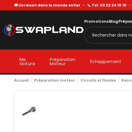
🚚 Livraison dans le monde entier
—
📞 Tel: 03 22 24 10 10
Promotions
Blog
Prépa
Ma
Préparation
Échappement
Voiture
Moteur
Accueil
Préparation moteur
Circuits et fluides
Racc