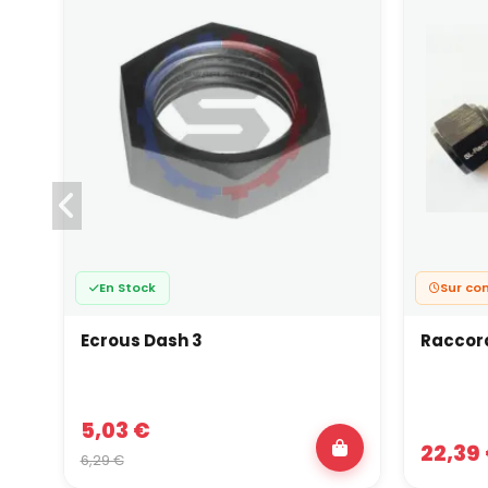
En Stock
Sur co
Ecrous Dash 3
Raccord
5,03 €
22,39
6,29 €