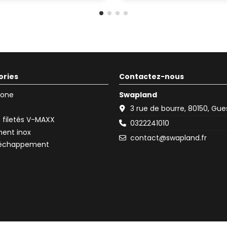
ories
Contactez-nous
icone
Swapland
3 rue de bourre, 80150, Gu
filetés V-MAXX
0322241010
ent inox
contact@swapland.fr
d'échappement