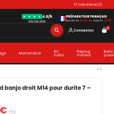
Liste d'envie (
0
)
4.0/5
★
★
★
★
PRÉPARATEUR FRANÇAIS
Basée en
Picardie
depuis
2005
Voir les avis
0
Connexion
Kit
Reprog
Banc
lage
Manomètre
turbo
moteur
puis
 banjo droit M14 pour durite 7 –
 €
TTC