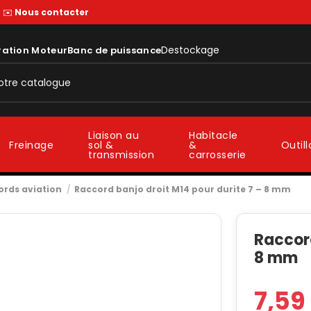
—
✉️
Nous contacter
Destockage
ration Moteur
Banc de puissance
Liaison au
Habitacle
sol &
&
Freinage
Outil
transmission
carrosserie
ords aviation
Raccord banjo droit M14 pour durite 7 – 8 mm
Raccord
8 mm
7,59