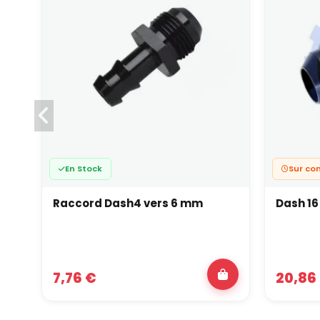
En Stock
Sur co
Raccord Dash4 vers 6 mm
Dash 16
7,76 €
20,86