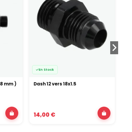
En Stock
( 8 mm )
Dash 12 vers 18x1.5
Da
14,00 €
11