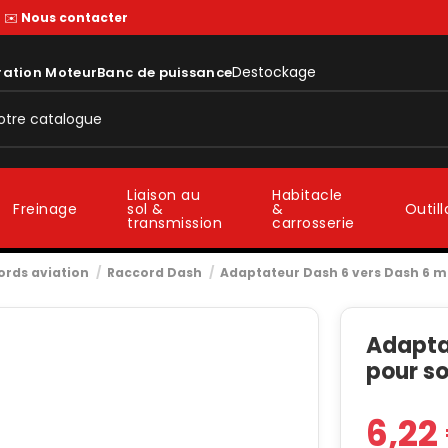
—
✉️
Nous contacter
Destockage
ration Moteur
Banc de puissance
Liaison au
Habitacle
sol &
&
Freinage
Outil
transmission
carrosserie
ords aviation
Raccord Dash
Adaptateur Dash 6 vers Dash 6 m
Adapta
pour so
6,22