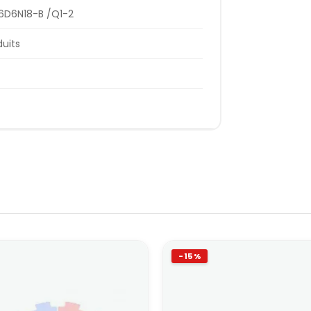
6D6N18-B /Q1-2
duits
-15%