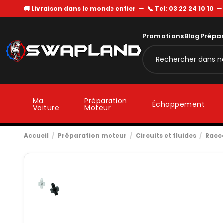
🚚 Livraison dans le monde entier
—
📞 Tel: 03 22 24 10 10
Promotions
Blog
Prépa
Ma
Préparation
Échappement
Voiture
Moteur
Accueil
Préparation moteur
Circuits et fluides
Racc