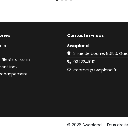
ories
Contactez-nous
icone
Swapland
3 rue de bourre, 80150, Gu
filetés V-MAXX
0322241010
ent inox
contact@swapland.fr
d'échappement
© 2026 Swapland - Tous droit