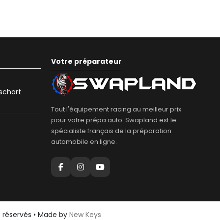
Votre préparateur
eschart
Tout l'équipement racing au meilleur prix
pour votre prépa auto. Swapland est le
spécialiste français de la préparation
automobile en ligne.
s réservés • Made by
New Keys