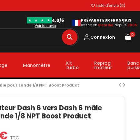
Liste d'envie (
0
)
4.0/5
★
★
★
★
PRÉPARATEUR FRANÇAIS
Basée en
Picardie
depuis
2005
Voir les avis
0
Connexion
Kit
Reprog
Banc
lage
Manomètre
turbo
moteur
puis
âle pour sonde 1/8 NPT Boost Product
teur Dash 6 vers Dash 6 mâle
nde 1/8 NPT Boost Product
 €
TTC