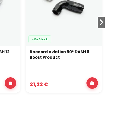
En Stock
SH 12
Raccord aviation 90° DASH 8
Ra
Boost Product
Np
21,22 €
4,