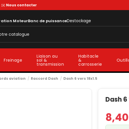
—
✉️
Nous contacter
Destockage
ration Moteur
Banc de puissance
Liaison au
Habitacle
sol &
&
Freinage
Outil
transmission
carrosserie
ords aviation
Raccord Dash
Dash 6 vers 18x1.5
Dash 6 
8,4