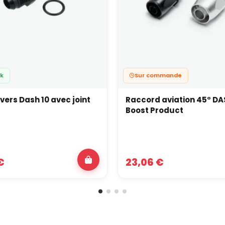
ck
Sur commande
 vers Dash 10 avec joint
Raccord aviation 45° DA
Boost Product
€
23,06 €