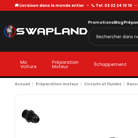
🚚 Livraison dans le monde entier
—
📞 Tel: 03 22 24 10 10
Promotions
Blog
Prépa
Ma
Préparation
Échappement
Voiture
Moteur
Accueil
Préparation moteur
Circuits et fluides
Racc