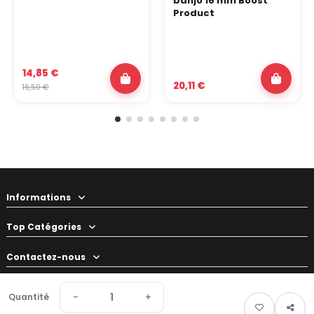
banjo 16 mm Boost
Product
14,85 €
20,11 €
16,50 €
Informations
Top Catégories
Contactez-nous
Votre préparateur
−
+
Quantité