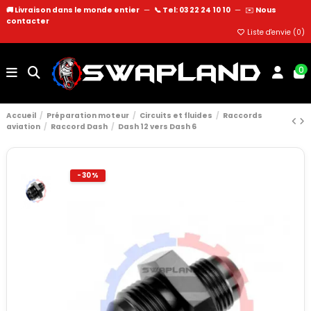
🚚 Livraison dans le monde entier
—
📞 Tel: 03 22 24 10 10
—
✉️
Nous
contacter
Liste d'envie (
0
)
0
Accueil
Préparation moteur
Circuits et fluides
Raccords
aviation
Raccord Dash
Dash 12 vers Dash 6
-30%