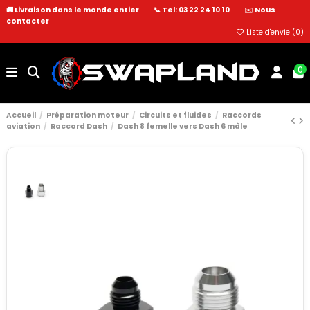
🚚 Livraison dans le monde entier
—
📞 Tel: 03 22 24 10 10
—
✉️
Nous
contacter
Liste d'envie (
0
)
0
Accueil
Préparation moteur
Circuits et fluides
Raccords
aviation
Raccord Dash
Dash 8 femelle vers Dash 6 mâle