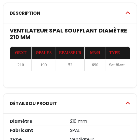
DESCRIPTION
VENTILATEUR SPAL SOUFFLANT DIAMÈTRE
210 MM
ØEXT
ØPALES
EPAISSEUR
M3/H
TYPE
210
190
52
690
Soufflant
DÉTAILS DU PRODUIT
Diamètre
210 mm
Fabricant
SPAL
Type
Ventilateur