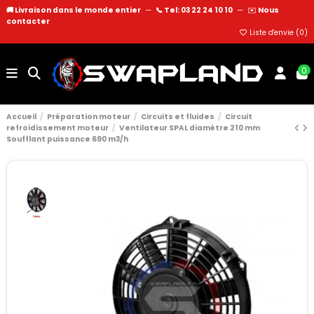
🚚 Livraison dans le monde entier
—
📞 Tel: 03 22 24 10 10
—
✉️
Nous
contacter
Liste d'envie (
0
)
0
Accueil
Préparation moteur
Circuits et fluides
Circuit
refroidissement moteur
Ventilateur SPAL diamètre 210 mm
Soufflant puissance 690 m3/h